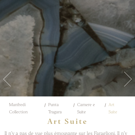
Manfredi
Punta
Camere e
Art
Collection
Tragara
Suite
Suite
Art Suite
Il n’y a pas de vue plus émouvante sur les Faraglioni. Il n’y