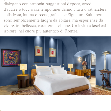
dialogano con armonia: suggestioni d’epoca, arredi
d’autore e tocchi contemporanei danno vita a un’atmosfera
sofisticata, intima e scenografica. Le Signature Suite non
sono semplicemente luoghi da abitare, ma esperienze da
vivere, tra bellezza, carattere e visione. Un invito a lasciarsi
ispirare, nel cuore più autentico di Firenze.
TIPOLOGIA
TIPOLOGIA
JUNIOR SUITE
DELUXE ROOM