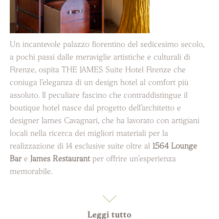
Un incantevole palazzo fiorentino del sedicesimo secolo,
a pochi passi dalle meraviglie artistiche e culturali di
Firenze, ospita THE JAMES Suite Hotel Firenze che
coniuga l’eleganza di un design hotel al comfort più
assoluto. Il peculiare fascino che contraddistingue il
boutique hotel nasce dal progetto dell’architetto e
designer James Cavagnari, che ha lavorato con artigiani
locali nella ricerca dei migliori materiali per la
realizzazione di 14 esclusive suite oltre al
1564 Lounge
Bar
e
James Restaurant
per offrire un’esperienza
memorabile.
Leggi tutto