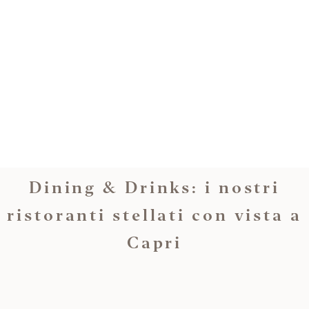
ART SUITE
PRESTIGE ROOM
MONACONE SUITE
SUPERIOR ROOM
CERTOSA SUITE
CLASSIC ROOM
PARTHENOPE SUITE
FARAGLIONI SUITE
Dining & Drinks: i nostri
ristoranti stellati con vista a
Capri