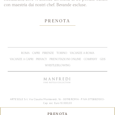
con maestria dai nostri chef. Bevande escluse.
PRENOTA
ROMA
CAPRI
FIRENZE
TORINO
VACANZE A ROMA
VACANZE A CAPRI
PRIVACY
PRENOTAZIONI ONLINE
COMPANY
GDS
WHISTLEBLOWING
ARTESOLE S.r.l. Via Claudio Monteverdi, 16 - 00198 ROMA - P.IVA 07738821003 -
Cap. soc. Euro 10.000,00
PRENOTA
PRENOTA