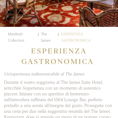
Manfredi
The
ESPERIENZA
Collection
James
GASTRONOMICA
ESPERIENZA
GASTRONOMICA
Un’esperienza indimenticabile al The James
Durante il vostro soggiorno al The James Suite Hotel,
arricchite l’esperienza con un momento di autentico
piacere. Iniziate con un aperitivo di benvenuto
nell’atmosfera raffinata del 1564 Lounge Bar, perfetto
preludio a una serata all’insegna del gusto. Proseguite con
una cena per due nella suggestiva veranda del The James
Restaurant, dove vi attende un menu di tre portate curato