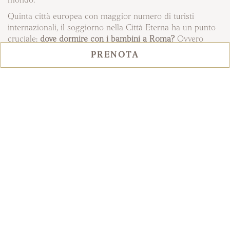
mondo.
Quinta città europea con maggior numero di turisti
internazionali, il soggiorno nella Città Eterna ha un punto
cruciale:
dove dormire con i bambini a Roma?
Ovvero
come rimanere nel cuore dell’urbe, a pochi passi dalle
PRENOTA
meraviglie del parco archeologico romano, alloggiando in
una
suite per famiglie a Roma centro
.
Le
suite di lusso
per famiglie di Manfredi Hotels
sono la
risposta perfetta a questa esigenza.
Situate in
hotel a 5 stelle nel centro storico di Roma
, o in
comodi appartamenti attrezzati per tutta la famiglia,
attorno al Colosseo, permettono di optare per la soluzione
preferita tra una vasta gamma di suite per famiglie.
Soggiorno per tutta la