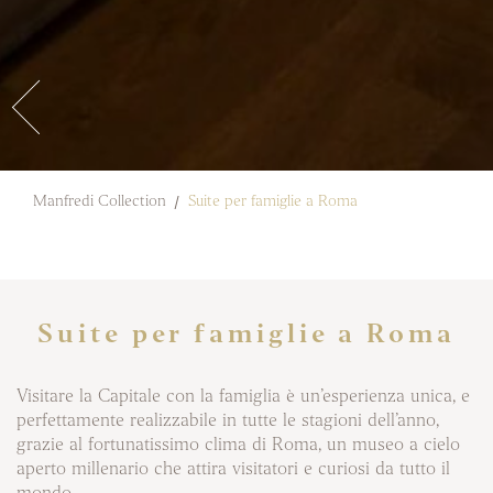
Manfredi Collection
Suite per famiglie a Roma
Suite per famiglie a Roma
Visitare la Capitale con la famiglia è un’esperienza unica, e
perfettamente realizzabile in tutte le stagioni dell’anno,
grazie al fortunatissimo clima di Roma, un museo a cielo
aperto millenario che attira visitatori e curiosi da tutto il