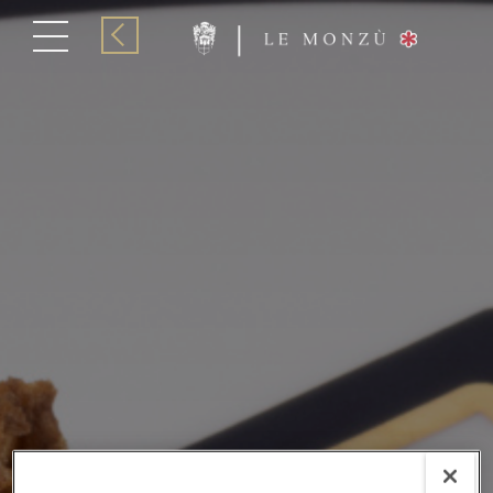
Skip
to
content