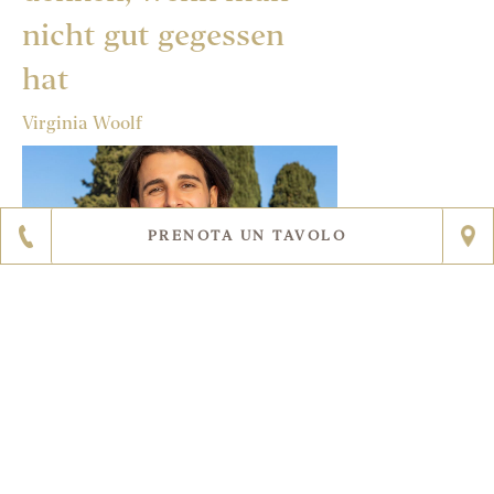
nicht gut gegessen
hat
Virginia Woolf
PRENOTA UN TAVOLO