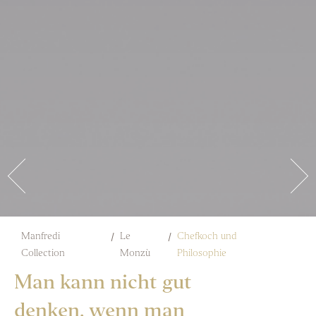
Manfredi
Le
Chefkoch und
Collection
Monzù
Philosophie
Man kann nicht gut
denken, wenn man