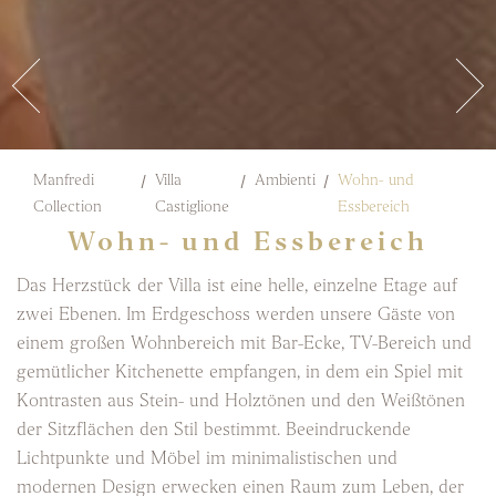
Manfredi
Villa
Ambienti
Wohn- und
Collection
Castiglione
Essbereich
Wohn- und Essbereich
Das Herzstück der Villa ist eine helle, einzelne Etage auf
zwei Ebenen. Im Erdgeschoss werden unsere Gäste von
einem großen Wohnbereich mit Bar-Ecke, TV-Bereich und
gemütlicher Kitchenette empfangen, in dem ein Spiel mit
Kontrasten aus Stein- und Holztönen und den Weißtönen
der Sitzflächen den Stil bestimmt. Beeindruckende
Lichtpunkte und Möbel im minimalistischen und
modernen Design erwecken einen Raum zum Leben, der